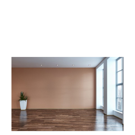
9703_buche_grau_sb
9714_ahorn_appalachia_sb