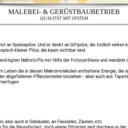
MALEREI- & GERÜSTBAUBETRIEB
QUALITÄT MIT SYSTEM
st an Speisepilze. Und er denkt an Giftpilze, die tödlich wirken 
opisch kleiner Pilze, die kaum sichtbar sind.
e benötigten Nährstoffe mit Hilfe der Fotosynthese und wandeln d
 Leben die in diesen Makromolekülen enthaltene Energie, die s
er abgefallenen Pflanzenteilen beziehen - aber auch aus Tapete
merfugen.
en, also auch in Gebäuden, an Fassaden, Zäunen, etc.
h für die Bausubstanz, doch einige Pilzarten sind durchaus in der 