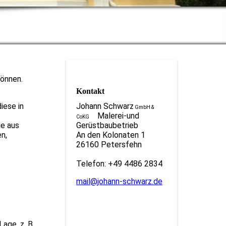
können.
Kontakt
iese in
Johann Schwarz
GmbH &
Malerei-und
CoKG
ie aus
Gerüstbaubetrieb
n,
An den Kolonaten 1
26160 Petersfehn
Telefon: +49 4486 2834
mail@johann-schwarz.de
Lage, z. B.