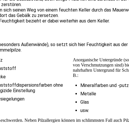
 zerstören.
 sich seinen Weg von einem feuchten Keller durch das Mauerwe
ort das Gebälk zu zersetzen.
uchtigkeit bezieht er dabei weiterhin aus dem Keller.
sonders Außenwände), so setzt sich hier Feuchtigkeit aus der 
immelpilze.
lz
Anorganische Untergründe (sof
von Verschmutzungen sind) bi
nststoff
nahrhaften Untergrund für Sch
B.:
cke
ststoffdispersionsfarben ohne
Mineralfarben und -put
gizide Einstellung
Metalle
rsiegelungen
Glas
usw.
 Beschwerden. Neben Pilzallergien können im schlimmsten Fall auch Pi