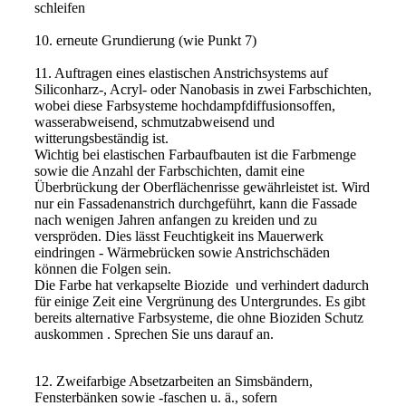
schleifen
10. erneute Grundierung (wie Punkt 7)
11. Auftragen eines elastischen Anstrichsystems auf
Siliconharz-, Acryl- oder Nanobasis in zwei Farbschichten,
wobei diese Farbsysteme hochdampfdiffusionsoffen,
wasserabweisend, schmutzabweisend und
witterungsbeständig ist.
Wichtig bei elastischen Farbaufbauten ist die Farbmenge
sowie die Anzahl der Farbschichten, damit eine
Überbrückung der Oberflächenrisse gewährleistet ist. Wird
nur ein Fassadenanstrich durchgeführt, kann die Fassade
nach wenigen Jahren anfangen zu kreiden und zu
verspröden. Dies lässt Feuchtigkeit ins Mauerwerk
eindringen - Wärmebrücken sowie Anstrichschäden
können die Folgen sein.
Die Farbe hat verkapselte Biozide und verhindert dadurch
für einige Zeit eine Vergrünung des Untergrundes. Es gibt
bereits alternative Farbsysteme, die ohne Bioziden Schutz
auskommen . Sprechen Sie uns darauf an.
12. Zweifarbige Absetzarbeiten an Simsbändern,
Fensterbänken sowie -faschen u. ä., sofern