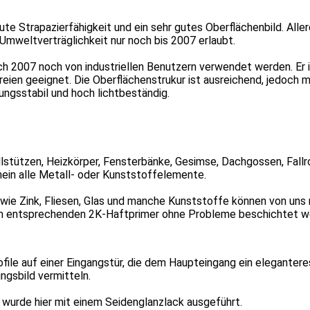
ute Strapazierfähigkeit und ein sehr gutes Oberflächenbild. Allerd
Umweltverträglichkeit nur noch bis 2007 erlaubt.
ch 2007 noch von industriellen Benutzern verwendet werden. Er i
Freien geeignet. Die Oberflächenstrukur ist ausreichend, jedoch 
idungsstabil und hoch lichtbeständig.
llstützen, Heizkörper, Fensterbänke, Gesimse, Dachgossen, Fallr
mein alle Metall- oder Kunststoffelemente.
ie Zink, Fliesen, Glas und manche Kunststoffe können von uns 
m entsprechenden 2K-Haftprimer ohne Probleme beschichtet w
ofile auf einer Eingangstür, die dem Haupteingang ein elegantere
ngsbild vermitteln.
wurde hier mit einem Seidenglanzlack ausgeführt.